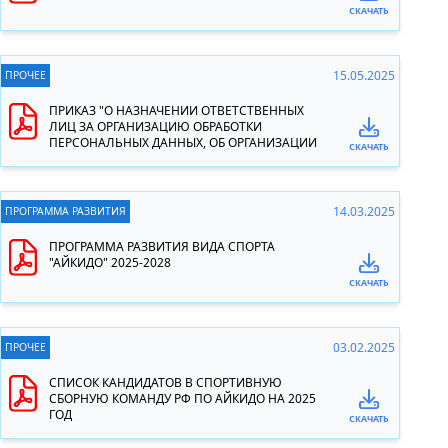
СКАЧАТЬ
15.05.2025
ПРОЧЕЕ
ПРИКАЗ "О НАЗНАЧЕНИИ ОТВЕТСТВЕННЫХ
ЛИЦ ЗА ОРГАНИЗАЦИЮ ОБРАБОТКИ
ПЕРСОНАЛЬНЫХ ДАННЫХ, ОБ ОРГАНИЗАЦИИ
СКАЧАТЬ
РАБОТ ПО ОБРАБОТКЕ И ЗАЩИТЕ
ПЕРСОНАЛЬНЫХ ДАННЫХ В ОФСО
«НАЦИОНАЛЬНЫЙ СОВЕТ АЙКИДО РОССИИ»
14.03.2025
ПРОГРАММА РАЗВИТИЯ
ПРОГРАММА РАЗВИТИЯ ВИДА СПОРТА
"АЙКИДО" 2025-2028
СКАЧАТЬ
03.02.2025
ПРОЧЕЕ
СПИСОК КАНДИДАТОВ В СПОРТИВНУЮ
СБОРНУЮ КОМАНДУ РФ ПО АЙКИДО НА 2025
ГОД
СКАЧАТЬ