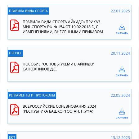
22.01.2025
ПРАВИЛА ВИДА СПОРТА
ПРАВИЛА ВИДА СПОРТА АЙКИДО (ПРИКАЗ
МИНСПОРТА РФ № 154 ОТ 19.02.2018 Г., С
ИЗМЕНЕНИЯМИ, ВНЕСЕННЫМИ ПРИКАЗОМ
СКАЧАТЬ
МИНСПОРТА РОССИИ ОТ 22 ЯНВАРЯ 2025 Г. №
48)
20.11.2024
ПРОЧЕЕ
ПОСОБИЕ "ОСНОВЫ УКЕМИ В АЙКИДО"
САПОЖНИКОВ Д.С.
СКАЧАТЬ
22.05.2024
РЕГЛАМЕНТЫ И ПРОТОКОЛЫ
ВСЕРОССИЙСКИЕ СОРЕВНОВАНИЯ 2024
(РЕСПУБЛИКА БАШКОРТОСТАН, Г. УФА)
СКАЧАТЬ
13.12.2023
ЕКП