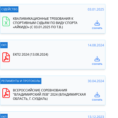
03.01.2025
СУДЕЙСТВО
КВАЛИФИКАЦИОННЫЕ ТРЕБОВАНИЯ К
СПОРТИВНЫМ СУДЬЯМ ПО ВИДУ СПОРТА
«АЙКИДО» (С 03.01.2025 ПО Т.В.)
СКАЧАТЬ
14.08.2024
ЕКП
ЕКП2 2024 (13.08.2024)
СКАЧАТЬ
30.04.2024
РЕГЛАМЕНТЫ И ПРОТОКОЛЫ
ВСЕРОССИЙСКИЕ СОРЕВНОВАНИЯ
"ВЛАДИМИРСКИЙ ЛЕВ" 2024 (ВЛАДИМИРСКАЯ
ОБЛАСТЬ, Г. СУЗДАЛЬ)
СКАЧАТЬ
13.12.2023
ЕКП