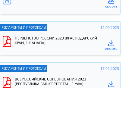
СКАЧАТЬ
15.09.2023
РЕГЛАМЕНТЫ И ПРОТОКОЛЫ
ПЕРВЕНСТВО РОССИИ 2023 (КРАСНОДАРСКИЙ
КРАЙ, Г-К АНАПА)
СКАЧАТЬ
17.05.2023
РЕГЛАМЕНТЫ И ПРОТОКОЛЫ
ВСЕРОССИЙСКИЕ СОРЕВНОВАНИЯ 2023
(РЕСПУБЛИКА БАШКОРТОСТАН, Г. УФА)
СКАЧАТЬ
05.05.2023
РЕГЛАМЕНТЫ И ПРОТОКОЛЫ
ВСЕРОССИЙСКИЕ СОРЕВНОВАНИЯ
"ВЛАДИМИРСКИЙ ЛЕВ" 2023 (ВЛАДИМИРСКАЯ
ОБЛАСТЬ, Г. СУЗДАЛЬ)
СКАЧАТЬ