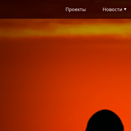
Проекты
Новости