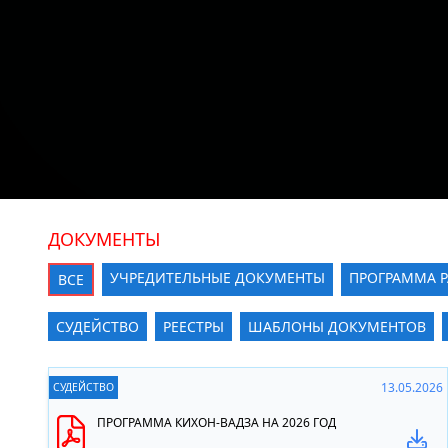
ДОКУМЕНТЫ
УЧРЕДИТЕЛЬНЫЕ ДОКУМЕНТЫ
ПРОГРАММА 
ВСЕ
СУДЕЙСТВО
РЕЕСТРЫ
ШАБЛОНЫ ДОКУМЕНТОВ
13.05.2026
СУДЕЙСТВО
ПРОГРАММА КИХОН-ВАДЗА НА 2026 ГОД