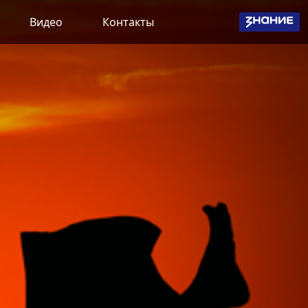
Видео
Контакты