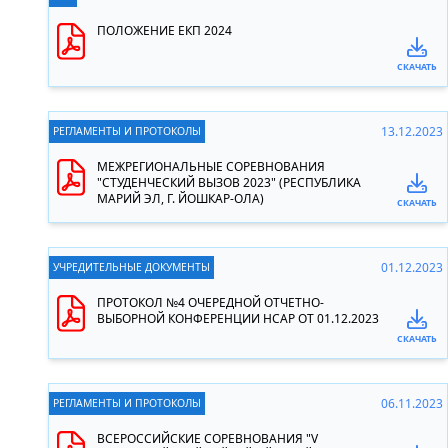
ПОЛОЖЕНИЕ ЕКП 2024
СКАЧАТЬ
13.12.2023
РЕГЛАМЕНТЫ И ПРОТОКОЛЫ
МЕЖРЕГИОНАЛЬНЫЕ СОРЕВНОВАНИЯ
"СТУДЕНЧЕСКИЙ ВЫЗОВ 2023" (РЕСПУБЛИКА
МАРИЙ ЭЛ, Г. ЙОШКАР-ОЛА)
СКАЧАТЬ
01.12.2023
УЧРЕДИТЕЛЬНЫЕ ДОКУМЕНТЫ
ПРОТОКОЛ №4 ОЧЕРЕДНОЙ ОТЧЕТНО-
ВЫБОРНОЙ КОНФЕРЕНЦИИ НСАР ОТ 01.12.2023
СКАЧАТЬ
06.11.2023
РЕГЛАМЕНТЫ И ПРОТОКОЛЫ
ВСЕРОССИЙСКИЕ СОРЕВНОВАНИЯ "V