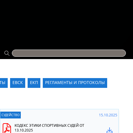
РТЫ
ЕВСК
ЕКП
РЕГЛАМЕНТЫ И ПРОТОКОЛЫ
15.10.2025
СУДЕЙСТВО
КОДЕКС ЭТИКИ СПОРТИВНЫХ СУДЕЙ ОТ
13.10.2025