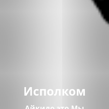
Исполком
Айкидо это Мы