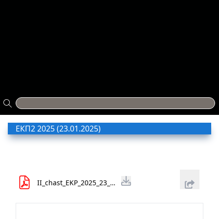
ЕКП2 2025 (23.01.2025)
II_chast_EKP_2025_23_01_25_d68e482a8f.pdf