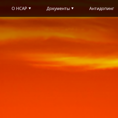
О НСАР
Документы
Антидопинг